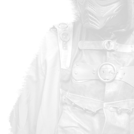
Ja, ik geef Red-Fox de toe
Ja, ik blijf graag via e-m
*
Verplichte velden