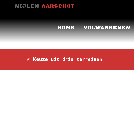
NIJLEN
AARSCHOT
CONTACTEER ONS
HOME
VOLWASSENEN
PAINT
✓ Keuze uit drie terreinen