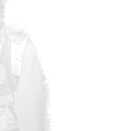
stemming om mijn privacy gegevens te bewaren.
ail op de hoogte van al het nieuws rond Red-Fox.