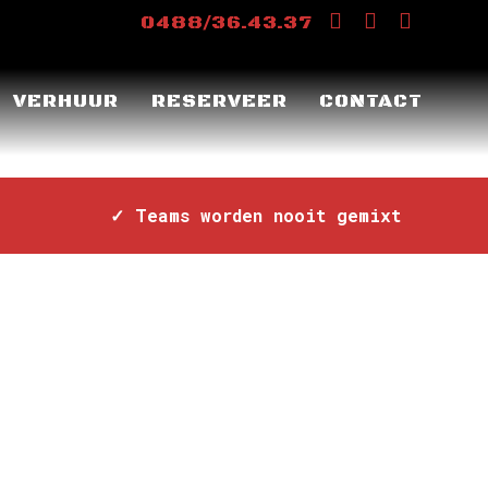
0488/36.43.37
VERHUUR
RESERVEER
CONTACT
RABANT
✓ Teams worden nooit gemixt