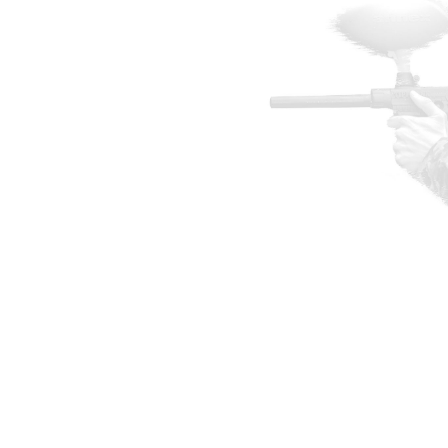
ID VAN
 VLAAMS-
s veel meer dan gewoon een
 aan
paintballen tijdens
acht je van
paintball voor
 kwijt kunnen en
Voor bedrijven en grote
pties:
paintballen in grote
ingactiviteit bij
n bieden voor elk wat
tijd. Onze speciaal
r nieuwe en unieke
eelt.