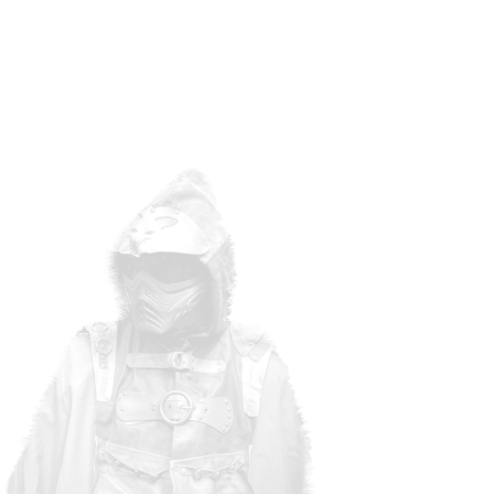
BOEK NU JOUW GEW
ACTIVITEIT
Wil je de spanning en het
plezi
zelf ervaren? Wacht niet lange
op om voor paintballen te reser
bent voor een dag vol actie en a
Vlaams-Brabant. Ook via onze we
gemakkelijk reserveren
.