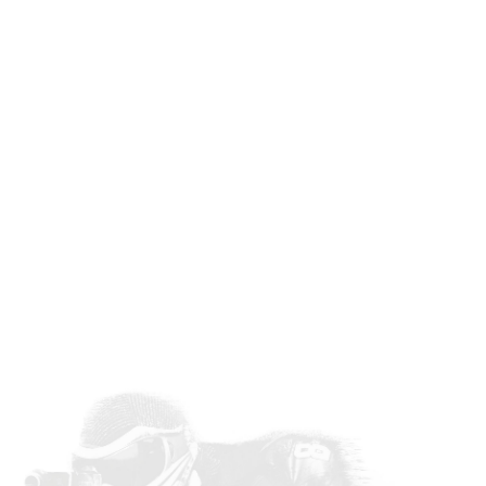
OUTDOOR LASERGAME
Je spot een vijand, maar hij heeft
jou niet gezien. Je mikt, je schiet,
ziet het licht flitsen en je hoort de
biep! Je leest op je laser “You have
hit…” Je eerste slachtoffer druipt af
richting de “medic”. Yes, wie wordt de
volgende? Daag elkaar uit in de open
lucht, gewapend met één van onze 30
laserguns. Lasergame is goedkoper dan
paintball omdat er geen extra kosten
voor verfkogels zijn. Perfect voor
activiteiten met grote groepen,
jeugdbewegingen en scholen met een
beperkt budget. Geen verf, geen
impact maar wel veel tactiek en
plezier!
Praktische info:
1u of 2u