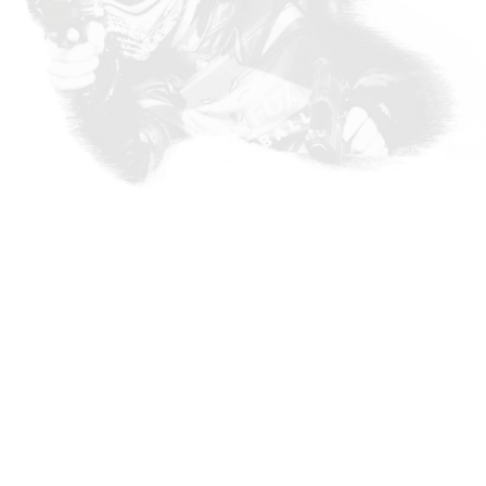
vanaf 18€ p/p
min. aantal deelnemers
min. leeftijd
LASERGAME OP
LOCATIE
Verander je huis, tuin, school, kamp
of event in een échte battlefield!
Onze lasers werken altijd en overal.
Jij voorziet de ruimte. Wij komen
naar je toe en garanderen een kick-ass
ervaring.
RESERVEER NU