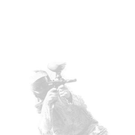
“pain” uit paintball!
De geweren werken
ook op perslucht, je speelt dezelfde
games en je kan evenveel verfkogels
wegschieten. Wat is dan het verschil?
De verfkogels zijn
bij soft paintball
veel kleiner
en hebben dus
minder
impact.
Dit zorgt voor een aangename
spelbeleving voor iedereen
vanaf 13
jaar.
Misschien iets minder straf
maar comfortabel en vooral dikke fun!
Soft paintballen is ideaal voor
families met jonge én oudere pubers,
jeugdbewegingen, “vrijgezellinnen”,
sportclubs, scholen…
Praktische info:
2,5u
vanaf 35€ p/p
min. aantal deelnemers