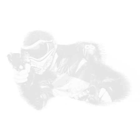
kan iedereen zijn heldenverhalen kwijt
aan tafel.
Download hier onze “
Gids voor
bedrijven
” voor meer informatie.
Download hier ons “
offertebestand
” om
een offerte op maat te berekenen.
Praktische info:
+/- 2,5u
vanaf 25€ p/p
min. aantal deelnemers
Broodjespakket vanaf 7€
p/p, BBQ vanaf 25€ p/p
RESERVEER NU