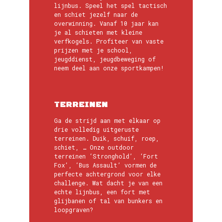
lijnbus. Speel het spel tactisch
en schiet jezelf naar de
overwinning. Vanaf 10 jaar kan
je al schieten met kleine
verfkogels. Profiteer van vaste
prijzen met je school,
jeugddienst, jeugdbeweging of
neem deel aan onze sportkampen!
TERREINEN
Ga de strijd aan met elkaar op
drie volledig uitgeruste
terreinen. Duik, schuif, roep,
schiet, … Onze outdoor
terreinen ‘Stronghold’, ‘Fort
Fox’, ‘Bus Assault’ vormen de
perfecte achtergrond voor elke
challenge. Wat dacht je van een
echte lijnbus, een fort met
glijbanen of tal van bunkers en
loopgraven?